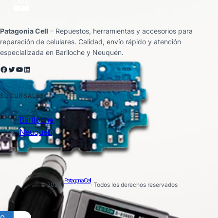
Patagonia Cell
– Repuestos, herramientas y accesorios para
reparación de celulares. Calidad, envío rápido y atención
especializada en Bariloche y Neuquén.
Facebook
Twitter
YouTube
LinkedIn
SUCURSALES
Bariloche
Neuquén
Patagonia Cell
© 2025 ·
· Todos los derechos reservados