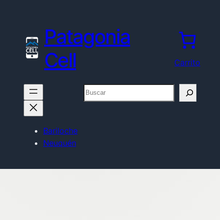
Patagonia
Cell
Carrito
Buscar
Bariloche
Neuquén