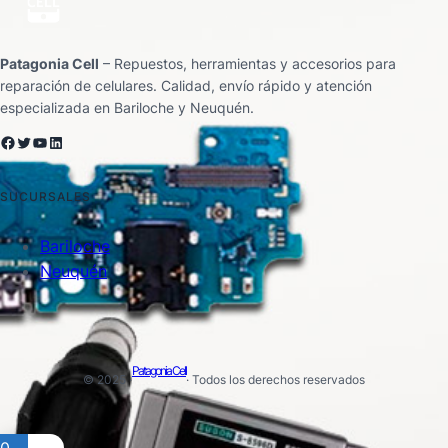
Patagonia Cell
– Repuestos, herramientas y accesorios para
reparación de celulares. Calidad, envío rápido y atención
especializada en Bariloche y Neuquén.
Facebook
Twitter
YouTube
LinkedIn
SUCURSALES
Bariloche
Neuquén
Patagonia Cell
© 2025 ·
· Todos los derechos reservados