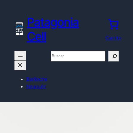
Patagonia
Cell
Carrito
Buscar
Bariloche
Neuquén